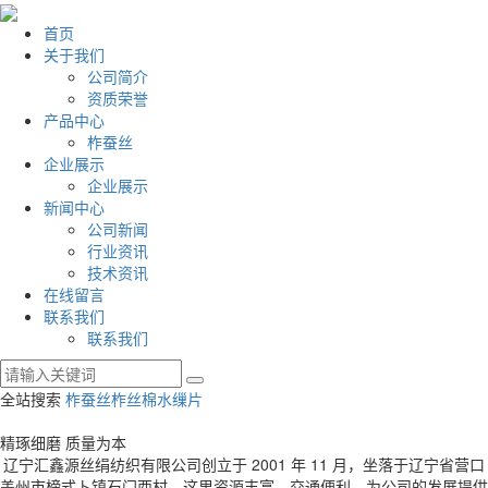
首页
关于我们
公司简介
资质荣誉
产品中心
柞蚕丝
企业展示
企业展示
新闻中心
公司新闻
行业资讯
技术资讯
在线留言
联系我们
联系我们
全站搜索
柞蚕丝
柞丝棉
水缫片
精琢细磨 质量为本
辽宁汇鑫源丝绢纺织有限公司创立于 2001 年 11 月，坐落于辽宁省营口
盖州市榜式卜镇石门西村，这里资源丰富、交通便利，为公司的发展提供