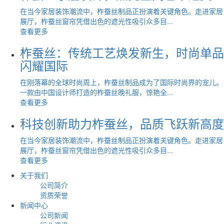
在当今家居装饰潮流中，柞蚕丝制品正扮演着关键角色。走进家居
展厅，柞蚕丝窗帘凭借出色的遮光性吸引众多目...
查看更多
柞蚕丝：传统工艺焕发新生，时尚单品
闪耀国际
在刚落幕的全球时尚周上，柞蚕丝制品成为了国际时尚界的宠儿。
一款由中国设计师打造的柞蚕丝晚礼服，惊艳全...
查看更多
科技创新助力柞蚕丝，品质飞跃新高度
在当今家居装饰潮流中，柞蚕丝制品正扮演着关键角色。走进家居
展厅，柞蚕丝窗帘凭借出色的遮光性吸引众多目...
查看更多
关于我们
公司简介
资质荣誉
新闻中心
公司新闻